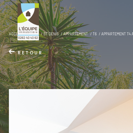
ACCUEIL
VENTE
ST DENIS
APPARTEMENT
T6
APPARTEMENT T4 
RETOUR