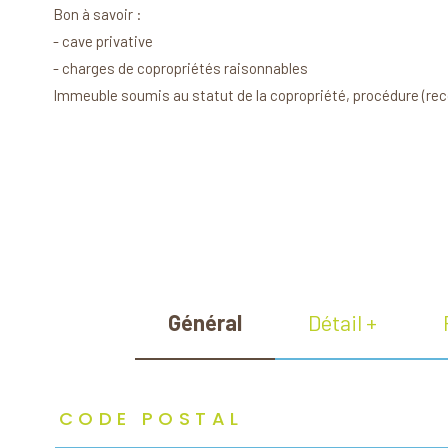
Bon à savoir :
- cave privative
- charges de copropriétés raisonnables
Immeuble soumis au statut de la copropriété, procédure (re
Général
Détail +
TRAD_ZEPHYR_Caracteristique
TRAD_ZEPHYR_Valeurs
CODE POSTAL