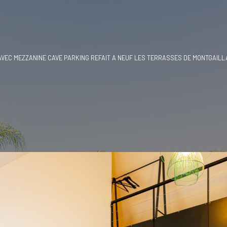
AVEC MEZZANINE CAVE PARKING REFAIT A NEUF LES TERRASSES DE MONTGAIL