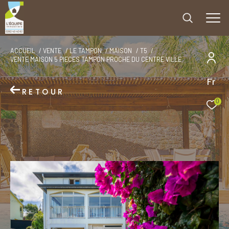
ACCUEIL
VENTE
LE TAMPON
MAISON
T5
VENTE MAISON 5 PIECES TAMPON PROCHE DU CENTRE VILLE
Fr
RETOUR
0