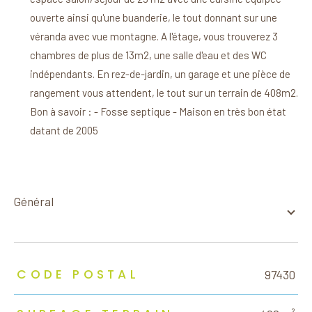
ouverte ainsi qu'une buanderie, le tout donnant sur une
véranda avec vue montagne. A l'étage, vous trouverez 3
chambres de plus de 13m2, une salle d'eau et des WC
indépendants. En rez-de-jardin, un garage et une pièce de
rangement vous attendent, le tout sur un terrain de 408m2.
Bon à savoir : - Fosse septique - Maison en très bon état
datant de 2005
général
TRAD_ZEPHYR_Caracteristique
TRAD_ZEPHYR_Valeurs
CODE POSTAL
97430