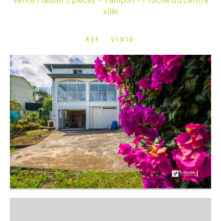
ville
REF : V1910