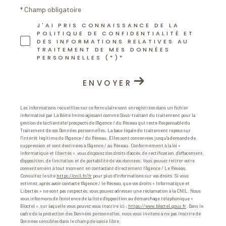
* Champ obligatoire
J'AI PRIS CONNAISSANCE DE LA
POLITIQUE DE CONFIDENTIALITÉ ET
DES INFORMATIONS RELATIVES AU
TRAITEMENT DE MES DONNÉES
PERSONNELLES (*)*
ENVOYER
Les informations recueillies sur ce formulaire sont enregistrées dans un fichier
informatisé par La Boite Immo agissant comme Sous-traitant du traitement pour la
gestion de la clientèle/prospects de l'Agence / du Réseau qui reste Responsable du
Traitement de vos Données personnelles. La base légale du traitement repose sur
l'intérêt légitime de l'Agence / du Réseau. Elles sont conservées jusqu'à demande de
suppression et sont destinées à l'Agence / au Réseau. Conformément à la loi «
informatique et libertés », vous disposez des droits d’accès, de rectification, d’effacement,
d’opposition, de limitation et de portabilité de vos données. Vous pouvez retirer votre
consentement à tout moment en contactant directement l’Agence / Le Réseau.
Consultez le site
https://cnil.fr/fr
pour plus d’informations sur vos droits. Si vous
estimez, après avoir contacté l'Agence / le Réseau, que vos droits « Informatique et
Libertés » ne sont pas respectés, vous pouvez adresser une réclamation à la CNIL. Nous
vous informons de l’existence de la liste d'opposition au démarchage téléphonique «
Bloctel », sur laquelle vous pouvez vous inscrire ici :
https://www.bloctel.gouv.fr
. Dans le
cadre de la protection des Données personnelles, nous vous invitons à ne pas inscrire de
Données sensibles dans le champ de saisie libre.