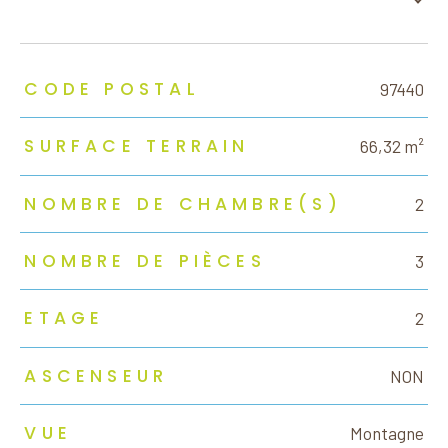
TRAD_ZEPHYR_Caracteristique
TRAD_ZEPHYR_Valeurs
CODE POSTAL
97440
SURFACE TERRAIN
66,32 m²
NOMBRE DE CHAMBRE(S)
2
NOMBRE DE PIÈCES
3
ETAGE
2
ASCENSEUR
NON
VUE
Montagne