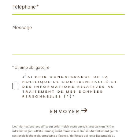
Téléphone
*
Message
*
* Champ obligatoire
J'AI PRIS CONNAISSANCE DE LA
POLITIQUE DE CONFIDENTIALITÉ ET
DES INFORMATIONS RELATIVES AU
TRAITEMENT DE MES DONNÉES
PERSONNELLES (*)*
ENVOYER
Les informations recueillies sur ce formulaire sont enregistrées dans un fichier
informatisé par La Boite Immo agissant comme Sous-traitant du traitement pour la
gestion de la clientèle/prospects de l'Agence / du Réseau qui reste Responsable du