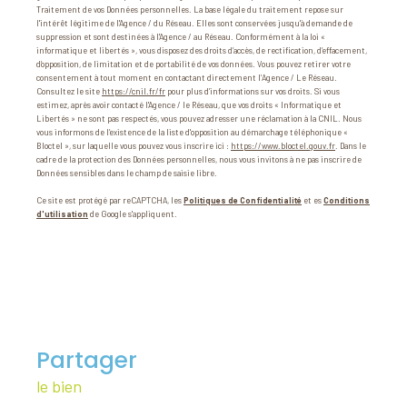
Traitement de vos Données personnelles. La base légale du traitement repose sur
l'intérêt légitime de l'Agence / du Réseau. Elles sont conservées jusqu'à demande de
suppression et sont destinées à l'Agence / au Réseau. Conformément à la loi «
informatique et libertés », vous disposez des droits d’accès, de rectification, d’effacement,
d’opposition, de limitation et de portabilité de vos données. Vous pouvez retirer votre
consentement à tout moment en contactant directement l’Agence / Le Réseau.
Consultez le site
https://cnil.fr/fr
pour plus d’informations sur vos droits. Si vous
estimez, après avoir contacté l'Agence / le Réseau, que vos droits « Informatique et
Libertés » ne sont pas respectés, vous pouvez adresser une réclamation à la CNIL. Nous
vous informons de l’existence de la liste d'opposition au démarchage téléphonique «
Bloctel », sur laquelle vous pouvez vous inscrire ici :
https://www.bloctel.gouv.fr
. Dans le
cadre de la protection des Données personnelles, nous vous invitons à ne pas inscrire de
Données sensibles dans le champ de saisie libre.
Ce site est protégé par reCAPTCHA, les
Politiques de Confidentialité
et es
Conditions
d'utilisation
de Google s'appliquent.
partager
le bien