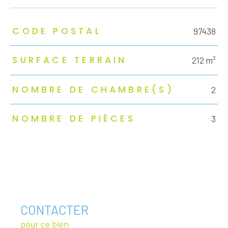
TRAD_ZEPHYR_Caracteristique
TRAD_ZEPHYR_Valeurs
CODE POSTAL
97438
SURFACE TERRAIN
212 m²
NOMBRE DE CHAMBRE(S)
2
NOMBRE DE PIÈCES
3
CONTACTER
pour ce bien