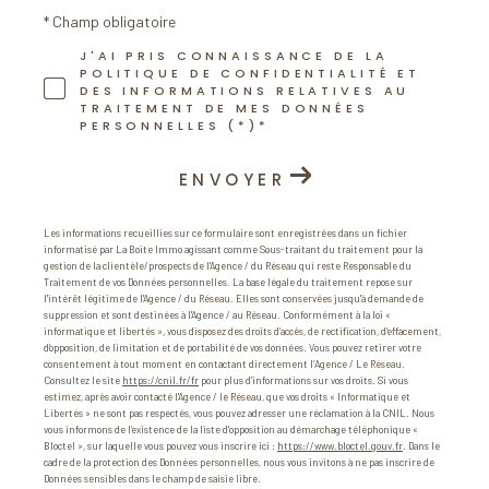
* Champ obligatoire
J'AI PRIS CONNAISSANCE DE LA
POLITIQUE DE CONFIDENTIALITÉ ET
DES INFORMATIONS RELATIVES AU
TRAITEMENT DE MES DONNÉES
PERSONNELLES (*)*
ENVOYER
Les informations recueillies sur ce formulaire sont enregistrées dans un fichier
informatisé par La Boite Immo agissant comme Sous-traitant du traitement pour la
gestion de la clientèle/prospects de l'Agence / du Réseau qui reste Responsable du
Traitement de vos Données personnelles. La base légale du traitement repose sur
l'intérêt légitime de l'Agence / du Réseau. Elles sont conservées jusqu'à demande de
suppression et sont destinées à l'Agence / au Réseau. Conformément à la loi «
informatique et libertés », vous disposez des droits d’accès, de rectification, d’effacement,
d’opposition, de limitation et de portabilité de vos données. Vous pouvez retirer votre
consentement à tout moment en contactant directement l’Agence / Le Réseau.
Consultez le site
https://cnil.fr/fr
pour plus d’informations sur vos droits. Si vous
estimez, après avoir contacté l'Agence / le Réseau, que vos droits « Informatique et
Libertés » ne sont pas respectés, vous pouvez adresser une réclamation à la CNIL. Nous
vous informons de l’existence de la liste d'opposition au démarchage téléphonique «
Bloctel », sur laquelle vous pouvez vous inscrire ici :
https://www.bloctel.gouv.fr
. Dans le
cadre de la protection des Données personnelles, nous vous invitons à ne pas inscrire de
Données sensibles dans le champ de saisie libre.