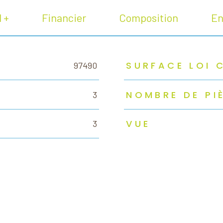
l +
Financier
Composition
En
SURFACE LOI 
97490
NOMBRE DE PI
3
VUE
3