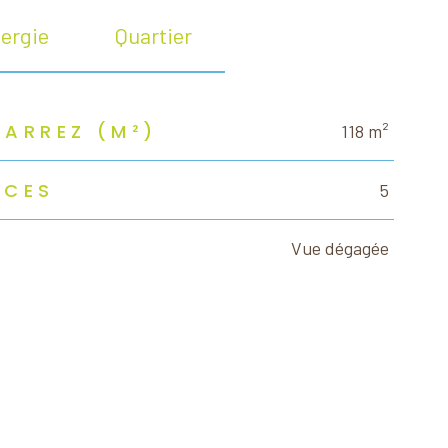
ergie
Quartier
CARREZ (M²)
118 m²
ÈCES
5
Vue dégagée