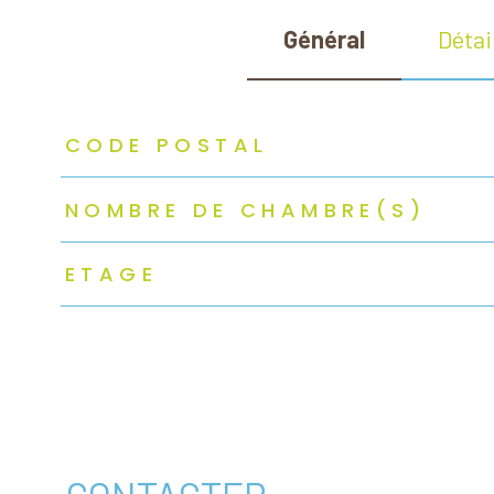
Général
Détai
TRAD_ZEPHYR_Caracteristique
TRAD_ZEPHYR_Valeurs
CODE POSTAL
NOMBRE DE CHAMBRE(S)
ETAGE