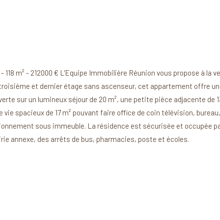
 - 212000 € L'Equipe Immobilière Réunion vous propose à la vente 
troisième et dernier étage sans ascenseur, cet appartement offre une
te sur un lumineux séjour de 20 m², une petite pièce adjacente de 13 
 vie spacieux de 17 m² pouvant faire office de coin télévision, bureau,
tionnement sous immeuble. La résidence est sécurisée et occupée par
airie annexe, des arrêts de bus, pharmacies, poste et écoles.