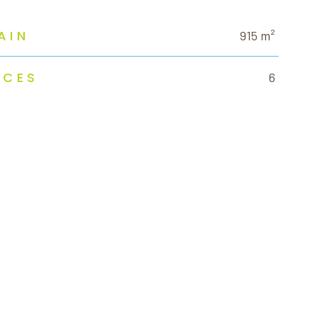
AIN
915 m²
ÈCES
6