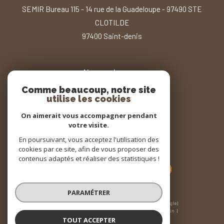
SEMIR Bureau 115 - 14 rue de la Guadeloupe - 97490 STE
CLOTILDE
97400
saint-denis
Nous suivre sur
Comme beaucoup, notre site
utilise les cookies
On aimerait vous accompagner pendant
votre visite.
En poursuivant, vous acceptez l'utilisation des
Adhérents
cookies par ce site, afin de vous proposer des
contenus adaptés et réaliser des statistiques !
PARAMÉTRER
© 2026 | Tous droits réservés | Traduction powered by Google |
Nos honoraires
Plan du site
Mentions légales
Admin
Nos liens
Politique RGPD
Cookies
TOUT ACCEPTER