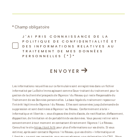
* Champ obligatoire
J'AI PRIS CONNAISSANCE DE LA
POLITIQUE DE CONFIDENTIALITÉ ET
DES INFORMATIONS RELATIVES AU
TRAITEMENT DE MES DONNÉES
PERSONNELLES (*)*
ENVOYER
Les informations recueillies sur ce formulaire sont enregistrées dans un fichier
informatisé par La Boite Immo agissant comme Sous-traitant du traitement pour la
gestion de la clientèle/prospects de l'Agence / du Réseau qui reste Responsable du
Traitement de vos Données personnelles. La base légale du traitement repose sur
l'intérêt légitime de l'Agence / du Réseau. Elles sont conservées jusqu'à demande de
suppression et sont destinées à l'Agence / au Réseau. Conformément à la loi «
informatique et libertés », vous disposez des droits d’accès, de rectification, d’effacement,
d’opposition, de limitation et de portabilité de vos données. Vous pouvez retirer votre
consentement à tout moment en contactant directement l’Agence / Le Réseau.
Consultez le site
https://cnil.fr/fr
pour plus d’informations sur vos droits. Si vous
estimez, après avoir contacté l'Agence / le Réseau, que vos droits « Informatique et
Libertés » ne sont pas respectés, vous pouvez adresser une réclamation à la CNIL. Nous