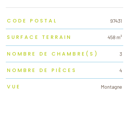
TRAD_ZEPHYR_Caracteristique
TRAD_ZEPHYR_Valeurs
CODE POSTAL
97431
SURFACE TERRAIN
458 m²
NOMBRE DE CHAMBRE(S)
3
NOMBRE DE PIÈCES
4
VUE
Montagne