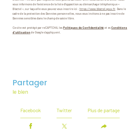
vous informons de l’existence de la liste d'opposition au démarchage téléphonique «
Bloctel », sur laquelle vous pouvez vous inscrire ici :
https://www.bloctel.gouv.fr
. Dans le
cadre de la protection des Données personnelles, nous vous invitons à ne pas inscrire de
Données sensibles dans le champ de saisie libre.
Ce site est protégé par reCAPTCHA, les
Politiques de Confidentialité
et es
Conditions
d'utilisation
de Google s'appliquent.
partager
le bien
Facebook
Twitter
Plus de partage