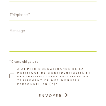
Téléphone
*
Message
*
* Champ obligatoire
J'AI PRIS CONNAISSANCE DE LA
POLITIQUE DE CONFIDENTIALITÉ ET
DES INFORMATIONS RELATIVES AU
TRAITEMENT DE MES DONNÉES
PERSONNELLES (*)*
ENVOYER