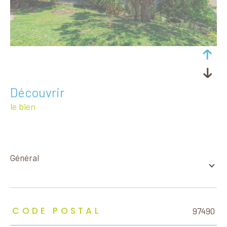
découvrir
le bien
général
TRAD_ZEPHYR_Caracteristique
TRAD_ZEPHYR_Valeurs
CODE POSTAL
97490