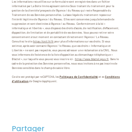
Les informations recueillies sur ce formulaire sont enregistrées dans un fichier
informatisé par La Boite Immo agissant comme Sous-traitant du traitement pour la
gestion de la clientèle/prospects de l'Agence / du Réseau qui reste Responsable du
Traitement de vos Données personnelles. La base légale du traitement repose sur
l'intérêt légitime de l'Agence / du Réseau. Elles sont conservées jusqu'à demande de
suppression et sont destinées à l'Agence / au Réseau. Conformément à la loi «
informatique et libertés », vous disposez des droits d’accès, de rectification, d’effacement,
d’opposition, de limitation et de portabilité de vos données. Vous pouvez retirer votre
consentement à tout moment en contactant directement l’Agence / Le Réseau.
Consultez le site
https://cnil.fr/fr
pour plus d’informations sur vos droits. Si vous
estimez, après avoir contacté l'Agence / le Réseau, que vos droits « Informatique et
Libertés » ne sont pas respectés, vous pouvez adresser une réclamation à la CNIL. Nous
vous informons de l’existence de la liste d'opposition au démarchage téléphonique «
Bloctel », sur laquelle vous pouvez vous inscrire ici :
https://www.bloctel.gouv.fr
. Dans le
cadre de la protection des Données personnelles, nous vous invitons à ne pas inscrire de
Données sensibles dans le champ de saisie libre.
Ce site est protégé par reCAPTCHA, les
Politiques de Confidentialité
et es
Conditions
d'utilisation
de Google s'appliquent.
partager