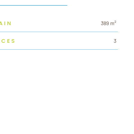
AIN
389 m²
ÈCES
3