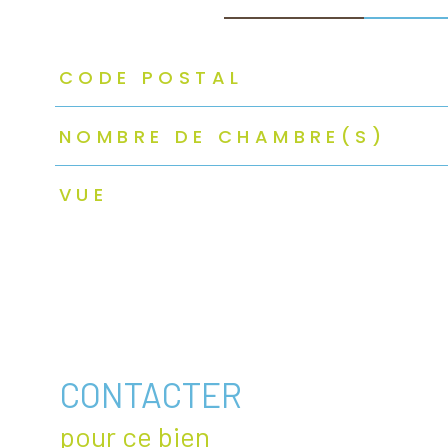
TRAD_ZEPHYR_Caracteristique
TRAD_ZEPHYR_Valeurs
CODE POSTAL
NOMBRE DE CHAMBRE(S)
VUE
CONTACTER
pour ce bien