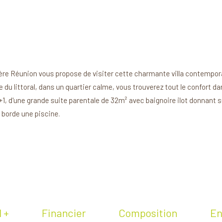
ère Réunion vous propose de visiter cette charmante villa contempora
e du littoral, dans un quartier calme, vous trouverez tout le confort d
R+1, d'une grande suite parentale de 32m² avec baignoire ilot donnant
 borde une piscine.
l +
Financier
Composition
En