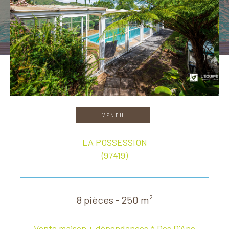
VENDU
LA POSSESSION
(97419)
8 pièces - 250 m²
Vente maison + dépendances à Dos D'Ane