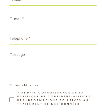
E-
mail
*
Téléphone
*
Message
*
* Champ obligatoire
J'AI PRIS CONNAISSANCE DE LA
POLITIQUE DE CONFIDENTIALITÉ ET
DES INFORMATIONS RELATIVES AU
TRAITEMENT DE MES DONNÉES