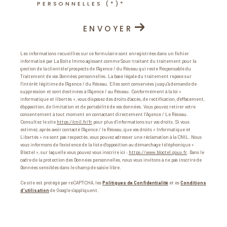
PERSONNELLES (*)*
ENVOYER
Les informations recueillies sur ce formulaire sont enregistrées dans un fichier
informatisé par La Boite Immo agissant comme Sous-traitant du traitement pour la
gestion de la clientèle/prospects de l'Agence / du Réseau qui reste Responsable du
Traitement de vos Données personnelles. La base légale du traitement repose sur
l'intérêt légitime de l'Agence / du Réseau. Elles sont conservées jusqu'à demande de
suppression et sont destinées à l'Agence / au Réseau. Conformément à la loi «
informatique et libertés », vous disposez des droits d’accès, de rectification, d’effacement,
d’opposition, de limitation et de portabilité de vos données. Vous pouvez retirer votre
consentement à tout moment en contactant directement l’Agence / Le Réseau.
Consultez le site
https://cnil.fr/fr
pour plus d’informations sur vos droits. Si vous
estimez, après avoir contacté l'Agence / le Réseau, que vos droits « Informatique et
Libertés » ne sont pas respectés, vous pouvez adresser une réclamation à la CNIL. Nous
vous informons de l’existence de la liste d'opposition au démarchage téléphonique «
Bloctel », sur laquelle vous pouvez vous inscrire ici :
https://www.bloctel.gouv.fr
. Dans le
cadre de la protection des Données personnelles, nous vous invitons à ne pas inscrire de
Données sensibles dans le champ de saisie libre.
Ce site est protégé par reCAPTCHA, les
Politiques de Confidentialité
et es
Conditions
d'utilisation
de Google s'appliquent.