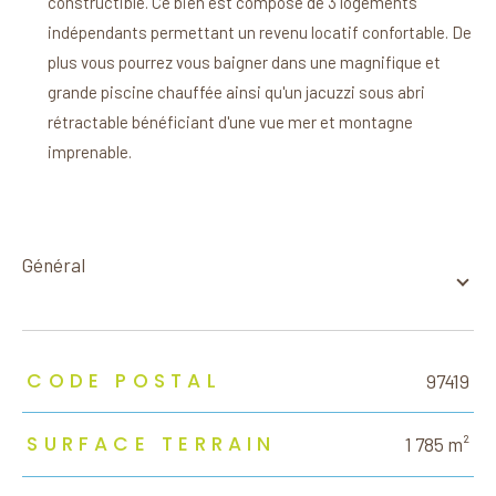
constructible. Ce bien est composé de 3 logements
indépendants permettant un revenu locatif confortable. De
plus vous pourrez vous baigner dans une magnifique et
grande piscine chauffée ainsi qu'un jacuzzi sous abri
rétractable bénéficiant d'une vue mer et montagne
imprenable.
général
TRAD_ZEPHYR_Caracteristique
TRAD_ZEPHYR_Valeurs
CODE POSTAL
97419
SURFACE TERRAIN
1 785 m²