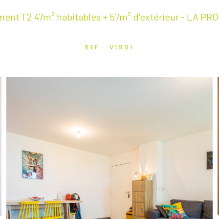
ent T2 47m² habitables + 57m² d'extérieur - LA P
REF : V1991