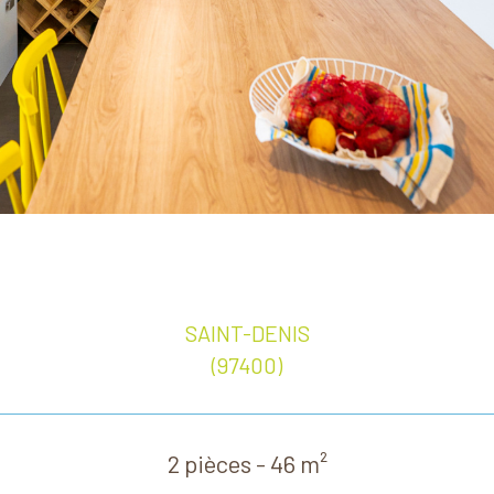
SAINT-DENIS
(97400)
2 pièces - 46 m²