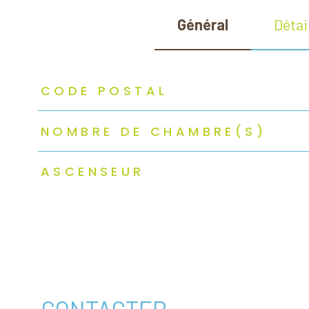
Général
Détai
TRAD_ZEPHYR_Caracteristique
TRAD_ZEPHYR_Valeurs
CODE POSTAL
NOMBRE DE CHAMBRE(S)
ASCENSEUR