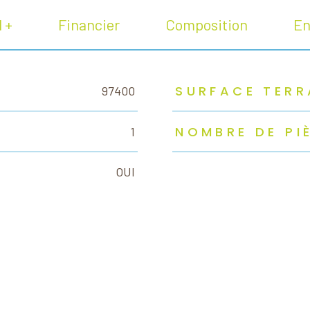
l +
Financier
Composition
En
SURFACE TERR
97400
NOMBRE DE PI
1
OUI