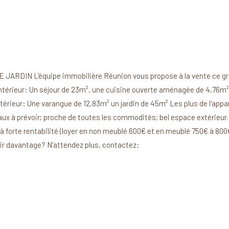
RDIN L'équipe immobilière Réunion vous propose à la vente ce gra
ntérieur: Un séjour de 23m², une cuisine ouverte aménagée de 4,76m
érieur: Une varangue de 12,83m² un jardin de 45m² Les plus de l'appa
avaux à prévoir; proche de toutes les commodités; bel espace extérieu
à forte rentabilité (loyer en non meublé 600€ et en meublé 750€ à 800€
ir davantage? N'attendez plus, contactez: