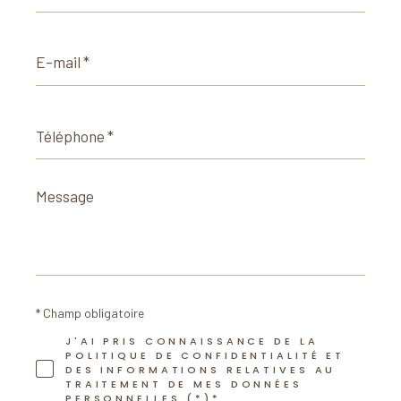
E-
mail
*
Téléphone
*
Message
*
* Champ obligatoire
J'AI PRIS CONNAISSANCE DE LA
POLITIQUE DE CONFIDENTIALITÉ ET
DES INFORMATIONS RELATIVES AU
TRAITEMENT DE MES DONNÉES
PERSONNELLES (*)*