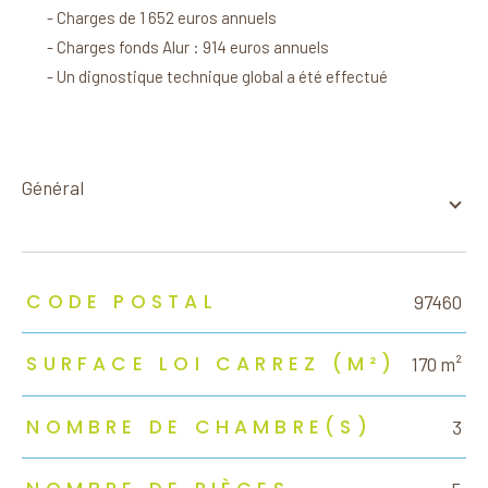
- Charges de 1 652 euros annuels
- Charges fonds Alur : 914 euros annuels
- Un dignostique technique global a été effectué
général
TRAD_ZEPHYR_Caracteristique
TRAD_ZEPHYR_Valeurs
CODE POSTAL
97460
SURFACE LOI CARREZ (M²)
170 m²
NOMBRE DE CHAMBRE(S)
3