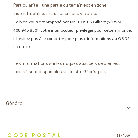
Particularité : une partie du terrain est en zone
inconstructible, mais aussi sans vis à vis.
Ce bien vous est proposé par Mr LHOSTIS Gilbert (N°RSAC :
408 945 830), votre interlocuteur privilégié pour cette annonce,
n’hésitez pas à le contacter pour plus d’informations au O6 93
99 08 39
Les informations sur les risques auxquels ce bien est
exposé sont disponibles sur le site
Géorisques
général
TRAD_ZEPHYR_Caracteristique
TRAD_ZEPHYR_Valeurs
CODE POSTAL
97438